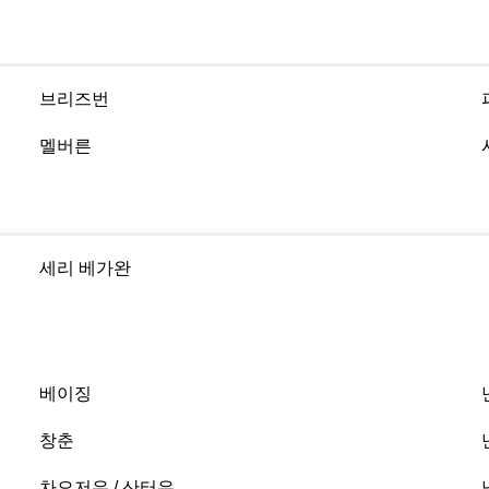
브리즈번
멜버른
세리 베가완
베이징
창춘
차오저우 / 산터우