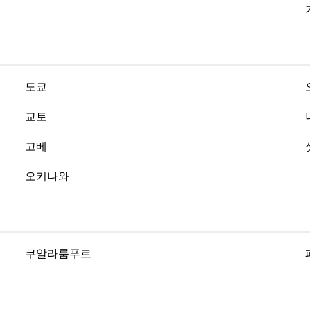
도쿄
교토
고베
오키나와
쿠알라룸푸르