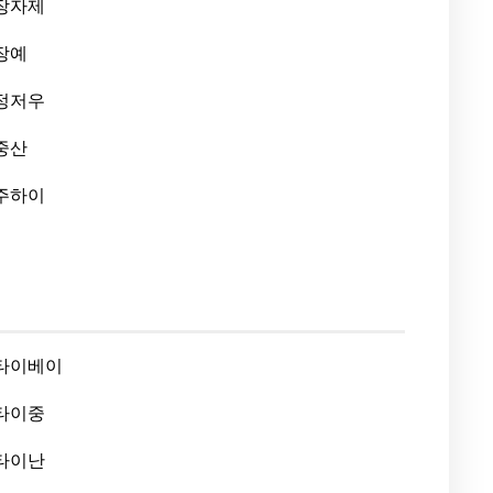
장자제
장예
정저우
중산
주하이
타이베이
타이중
타이난