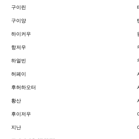
구이린
구이양
하이커우
항저우
하얼빈
허페이
후허하오터
황산
후이저우
지난