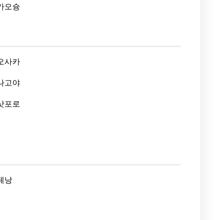
가오슝
오사카
나고야
삿포로
페낭