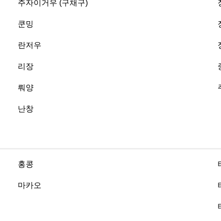
주자이거우 (구채구)
쿤밍
란저우
리장
뤄양
난창
홍콩
마카오