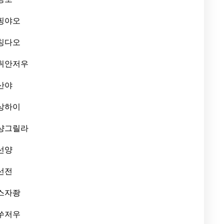
핑야오
칭다오
취안저우
산야
상하이
샹그릴라
선양
선전
스자좡
쑤저우