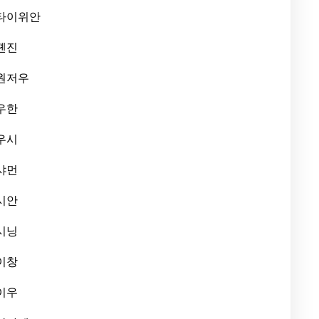
타이위안
톈진
원저우
우한
우시
샤먼
시안
시닝
이창
이우