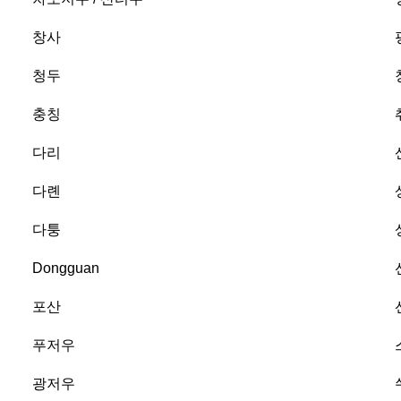
창사
청두
충칭
다리
다롄
다퉁
Dongguan
포산
푸저우
광저우