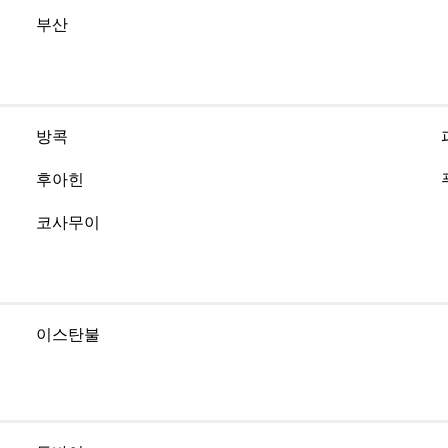
부산
방콕
후아힌
코사무이
이스탄불