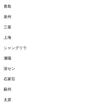
青島
泉州
三亜
上海
シャングリラ
瀋陽
深セン
石家荘
蘇州
太原