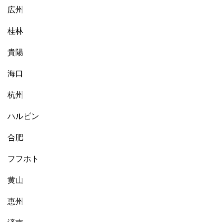
広州
桂林
貴陽
海口
杭州
ハルビン
合肥
フフホト
黄山
恵州