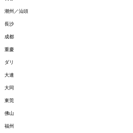
潮州／汕頭
長沙
成都
重慶
ダリ
大連
大同
東莞
佛山
福州