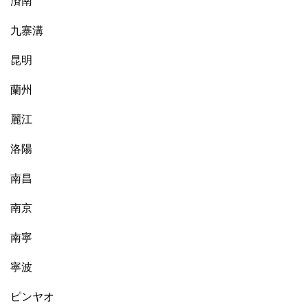
済南
九寨溝
昆明
蘭州
麗江
洛陽
南昌
南京
南寧
寧波
ピンヤオ