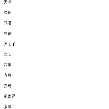
天津
温州
武漢
無錫
アモイ
西安
西寧
宜昌
義烏
張家界
張掖