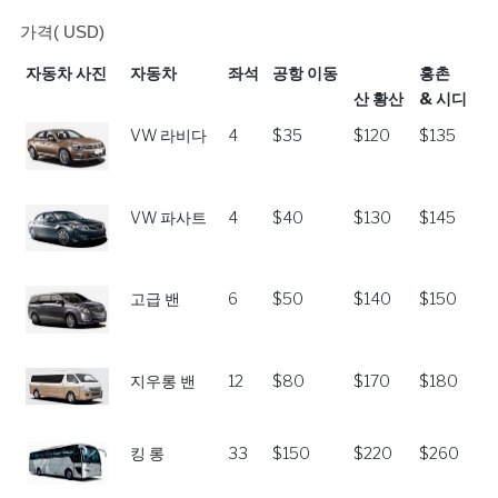
가격( USD)
자동차 사진
자동차
좌석
공항 이동
홍촌
산 황산
& 시디
자동차 사진
자동차
좌석
공항 이동
홍촌
VW 라비다
4
$35
$120
$135
산 황산
& 시디
VW 파사트
4
$40
$130
$145
고급 밴
6
$50
$140
$150
지우롱 밴
12
$80
$170
$180
킹 롱
33
$150
$220
$260