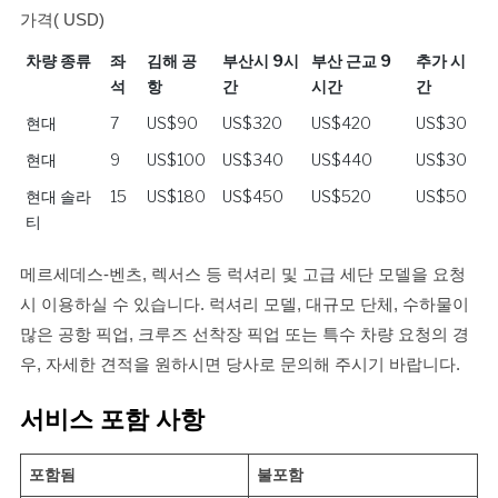
가격( USD)
차량 종류
좌
김해 공
부산시 9시
부산 근교 9
추가 시
석
항
간
시간
간
차량 종류
좌
김해 공
부산시 9시
부산 근교 9
추가 시
현대
7
US$90
US$320
US$420
US$30
석
항
간
시간
간
현대
9
US$100
US$340
US$440
US$30
현대 솔라
15
US$180
US$450
US$520
US$50
티
메르세데스-벤츠, 렉서스 등 럭셔리 및 고급 세단 모델을 요청
시 이용하실 수 있습니다. 럭셔리 모델, 대규모 단체, 수하물이
많은 공항 픽업, 크루즈 선착장 픽업 또는 특수 차량 요청의 경
우, 자세한 견적을 원하시면 당사로 문의해 주시기 바랍니다.
서비스 포함 사항
포함됨
불포함