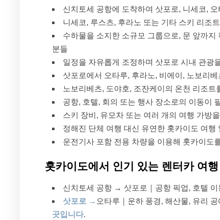
신치토세 공항에 도착하여 삿포로, 니세코, 오
니세코, 루스츠, 후라노 또는 기타 스키 리조
수하물을 소지한 소규모 그룹으로, 문 앞까지
분들
일정을 자유롭게 조정하며 삿포로 시내 관광을
삿포로에서 오타루, 후라노, 비에이, 노보리
노보리베츠, 도야호, 조잔케이의 온천 리조트
공항, 호텔, 회의 또는 행사 장소로의 이동이
스키 장비, 유모차 또는 여러 개의 여행 가방
정해진 단체 여행 대신 유연한 홋카이도 여행
운전기사 포함 전용 차량을 이용해 홋카이도
홋카이도에서 인기 있는 렌터카 여행
신치토세 공항 → 삿포로｜공항 픽업, 호텔 
삿포로 →
오타루｜운하 풍경, 해산물, 유리 
곳입니다
.