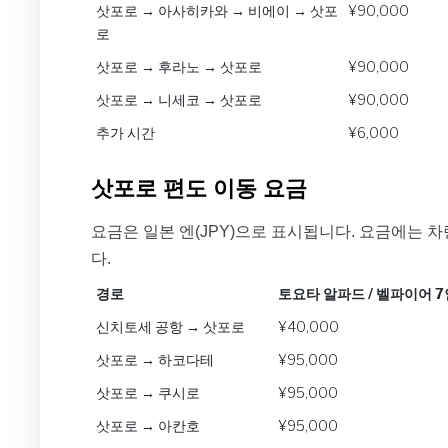
삿포로 → 아사히카와 → 비에이 → 삿포
¥90,000
로
삿포로 → 후라노 → 삿포로
¥90,000
삿포로 → 니세코 → 삿포로
¥90,000
추가 시간
¥6,000
삿포로 편도 이동 요금
요금은 일본 엔(JPY)으로 표시됩니다. 요금에는 차
다.
경로
토요타 알파드 / 벨파이어 
경로
토요타 알파드 / 벨파이어 
신치토세 공항 → 삿포로
¥40,000
삿포로 → 하코다테
¥95,000
삿포로 → 쿠시로
¥95,000
삿포로 → 아칸호
¥95,000