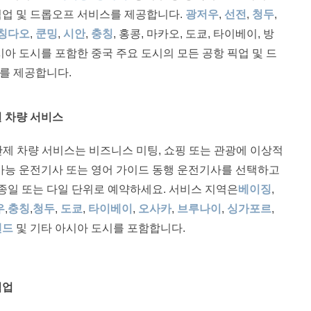
픽업 및 드롭오프 서비스를 제공합니다.
광저우
,
선전
,
청두
,
칭다오
,
쿤밍
,
시안
,
충칭
, 홍콩, 마카오, 도쿄, 타이베이, 방
시아 도시를 포함한 중국 주요 도시의 모든 공항 픽업 및 드
를 제공합니다.
일 차량 서비스
ar시간제 차량 서비스는 비즈니스 미팅, 쇼핑 또는 관광에 이상적
 가능 운전기사 또는 영어 가이드 동행 운전기사를 선택하고
 종일 또는 다일 단위로 예약하세요. 서비스 지역은
베이징
,
우
,
충칭
,
청두
,
도쿄
,
타이베이
,
오사카
,
브루나이
,
싱가포르
,
랜드
및 기타 아시아 도시를 포함합니다.
픽업