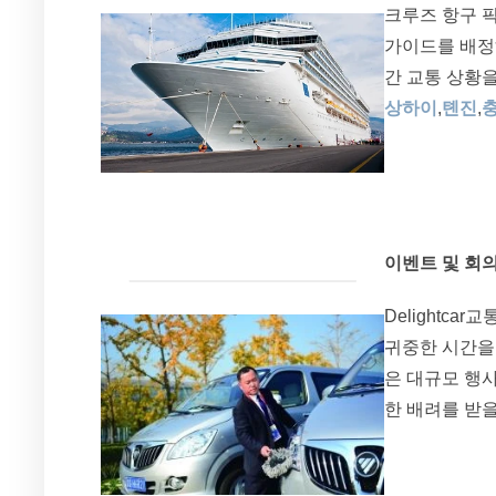
크루즈 항구 픽
가이드를 배정해
간 교통 상황
상하이
,
톈진
,
이벤트 및 회
Delightc
귀중한 시간을
은 대규모 행
한 배려를 받을