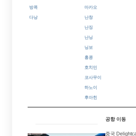
방콕
마카오
다낭
난창
난징
난닝
닝보
홍콩
호치민
코사무이
하노이
후아힌
공항 이동
중국 Delight