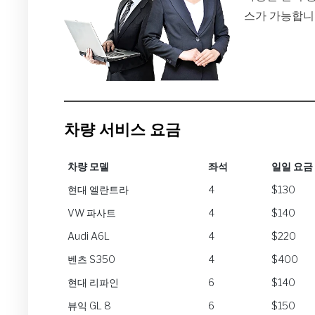
스가 가능합니
차량 서비스 요금
차량 모델
좌석
일일 요금
차량 모델
좌석
일일 요금
현대 엘란트라
4
$130
VW 파사트
4
$140
Audi A6L
4
$220
벤츠 S350
4
$400
현대 리파인
6
$140
뷰익 GL 8
6
$150