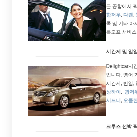
든 공항에서 
항저우
,
다롄
,
콕 및 기타 아
롭오프 서비스
시간제 및 일
Delightc
입니다. 영어
시간제, 반일,
상하이
,
광저
시드니
,
오클
크루즈 선박 