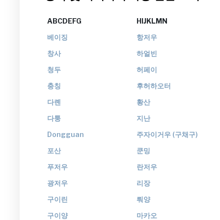
ABCDEFG
HIJKLMN
ABCDEFG
HIJKLMN
베이징
항저우
창사
하얼빈
청두
허페이
충칭
후허하오터
다롄
황산
다퉁
지난
Dongguan
주자이거우 (구채구)
포산
쿤밍
푸저우
란저우
광저우
리장
구이린
뤄양
구이양
마카오