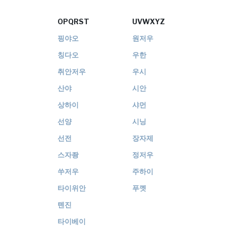
OPQRST
UVWXYZ
OPQRST
UVWXYZ
핑야오
원저우
칭다오
우한
취안저우
우시
산야
시안
상하이
샤먼
선양
시닝
선전
장자제
스자좡
정저우
쑤저우
주하이
타이위안
푸껫
톈진
타이베이