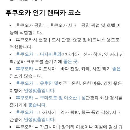
후쿠오카 인기 렌터카 코스
후쿠오카 공항 → 후쿠오카 시내｜공항 픽업 및 호텔 이
동에 적합합니다.
후쿠오카시 헌장｜도시 관광, 쇼핑 및 비즈니스 용도로
적합합니다.
후쿠오카 → 다자이후와
야나가와｜신사 참배, 옛 거리 산
책, 운하 크루즈를 즐기기에
좋은 곳
.
후쿠오카 →
이토시마｜바다 전망, 카페, 사진 찍기
좋은
명소가 많습니다.
후쿠오카 → 유후인 및
벳푸｜온천, 온천 마을, 경치 좋은
여행에
안성맞춤입니다
.
후쿠오카 → 구마모토 및 아소산｜성
관광과 화산 경치를
즐기기에
좋습니다
.
후쿠오카 →
나가사키｜역사 탐방, 항구 풍경 감상, 시내
관광에
안성맞춤입니다
.
후쿠오카 → 가고시마｜장거리 이동이나 며칠에 걸친 규