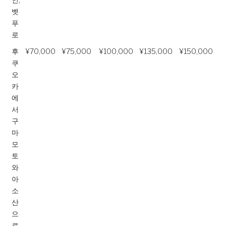
벳
푸
로
후
¥70,000
¥75,000
¥100,000
¥135,000
¥150,000
쿠
오
카
에
서
구
마
모
토
와
아
소
산
으
로