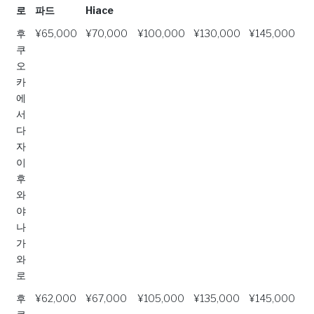
로
파드
Hiace
경
토요타 알
Toyota
미니 버스
버스
빅 버스
후
¥65,000
¥70,000
¥100,000
¥130,000
¥145,000
로
파드
Hiace
쿠
오
카
에
서
다
자
이
후
와
야
나
가
와
로
후
¥62,000
¥67,000
¥105,000
¥135,000
¥145,000