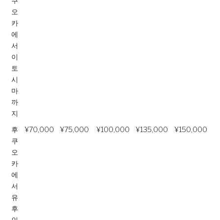
쿠
오
카
에
서
이
토
시
마
까
지
후
¥70,000
¥75,000
¥100,000
¥135,000
¥150,000
쿠
오
카
에
서
유
후
인,