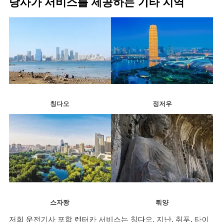
당사가 서비스를 제공하는 기타 지역
칭다오
정저우
스자좡
뤄양
저희 운전기사 포함 렌터카 서비스는 칭다오, 지난, 취푸, 타이