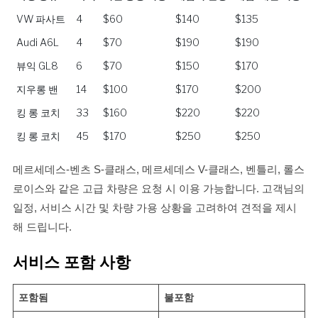
차량 종류
좌석
지난 공항 이동
제남시 헌장
제남-태산 이동
VW 파사트
4
$60
$140
$135
Audi A6L
4
$70
$190
$190
뷰익 GL8
6
$70
$150
$170
지우롱 밴
14
$100
$170
$200
킹 롱 코치
33
$160
$220
$220
킹 롱 코치
45
$170
$250
$250
메르세데스-벤츠 S-클래스, 메르세데스 V-클래스, 벤틀리, 롤스
로이스와 같은 고급 차량은 요청 시 이용 가능합니다. 고객님의
일정, 서비스 시간 및 차량 가용 상황을 고려하여 견적을 제시
해 드립니다.
서비스 포함 사항
포함됨
불포함