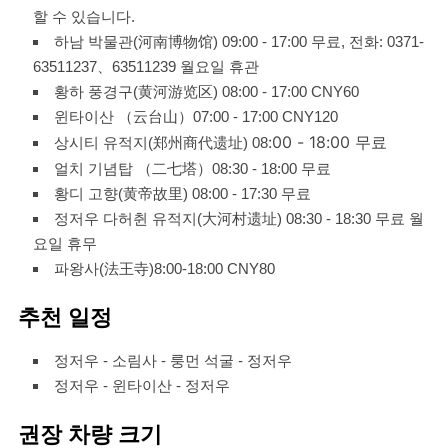
할 수 있습니다.
하남 박물관(河南博物馆) 09:00 - 17:00 무료, 전화: 0371-
63511237、63511239 월요일 휴관
황하 풍경구(黄河游览区) 08:00 - 17:00 CNY60
윈타이산 （云台山）07:00 - 17:00 CNY120
:00 - 18:00 무료
상시티 유적지(郑州商代遗址) 08
얼치 기념탑 （二七塔）08:30 - 18:00 무료
황디 고향(黄帝故里) 08:00 - 17:30 무료
정저우 다허췬 유적지(大河村遗址) 08:30 - 18:30 무료 월
요일 휴무
파왕사(法王寺)8:00-18:00 CNY80
추천 일정
정저우 - 소림사 - 룽먼 석굴 - 정저우
정저우 - 윈타이산 - 정저우
권장 차량 크기