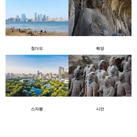
칭다오
뤄양
스자좡
시안