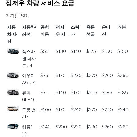
정저우 차량 서비스 요금
가격( USD)
자동
자동차/
공항
정저
소림
용문
운태
개봉
차 사
좌석
이동
우 시
사
석굴
산
진
자동
자동차/
공항
정저
소림
용문
운태
개봉
폭스바
$55
$130
$140
$175
$150
$150
차 사
좌석
이동
우 시
사
석굴
산
겐 파사
진
트 / 4
아우디
$75
$170
$230
$270
$260
$260
A6L/ 4
뷰익
$70
$140
$170
$205
$185
$185
GL8/ 6
구룡 밴
$100
$170
$240
$270
$240
$240
/ 14
킹롱/
$140
$200
$230
$290
$260
$260
33