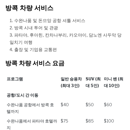
방콕 차량 서비스
수완나품 및 돈므앙 공항 셔틀 서비스
방콕 시내 투어 및 관광
파타야, 후아힌, 칸차나부리, 카오야이, 담노엔 사두악 당
일치기 여행
출장 및 기업용 교통편
방콕 차량 서비스 요금
프로그램
일반 승용차
SUV (최
미니 밴 (최
(최대 3인)
대 5인)
대 10인)
프로그램
일반 승용차
SUV (최
미니 밴 (최
공항/도시 간 이동
(최대 3인)
대 5인)
대 10인)
수완나품 공항에서 방콕 호
$40
$50
$60
텔까지
수완나품에서 파타야 호텔까
$75
$85
$100
지