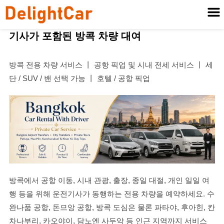
기사가 포함된 방콕 차량 대여
방콕 전용 차량 서비스 丨 공항 픽업 및 시내 전세 서비스 丨 세
단 / SUV / 밴 선택 가능 丨 호텔 / 공항 픽업
방콕에서 공항 이동, 시내 관광, 출장, 종일 대절, 개인 일일 여
행 등을 위해 운전기사가 동행하는 전용 차량을 예약하세요. 수
완나품 공항, 돈므앙 공항, 방콕 도심은 물론 파타야, 후아힌, 칸
차나부리, 카오야이, 담노엔 사두악 등 인근 지역까지 서비스