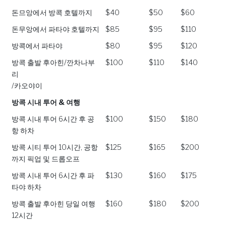
돈므앙에서 방콕 호텔까지
$40
$50
$60
돈무앙에서 파타야 호텔까지
$85
$95
$110
방콕에서 파타야
$80
$95
$120
방콕 출발 후아힌/깐차나부
$100
$110
$140
리
/카오야이
방콕 시내 투어 & 여행
방콕 시내 투어 6시간 후 공
$100
$150
$180
항 하차
방콕 시티 투어 10시간, 공항
$125
$165
$200
까지 픽업 및 드롭오프
방콕 시내 투어 6시간 후 파
$130
$160
$175
타야 하차
방콕 출발 후아힌 당일 여행
$160
$180
$200
12시간