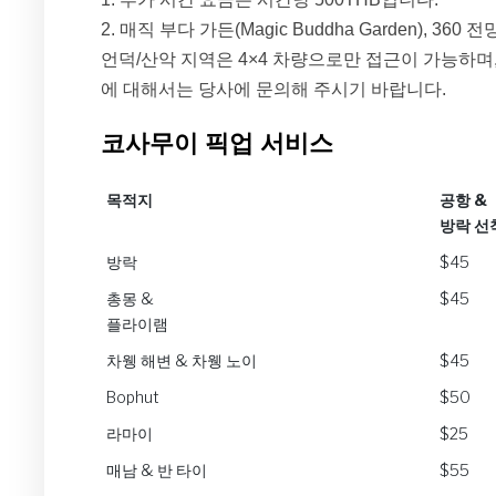
2. 매직 부다 가든(Magic Buddha Garden), 360
언덕/산악 지역은 4×4 차량으로만 접근이 가능하며
에 대해서는 당사에 문의해 주시기 바랍니다.
코사무이 픽업 서비스
목적지
공항 &
방락 선
목적지
공항 &
방락
$45
방락 선
총몽 &
$45
플라이램
차웽 해변 & 차웽 노이
$45
Bophut
$50
라마이
$25
매남 & 반 타이
$55