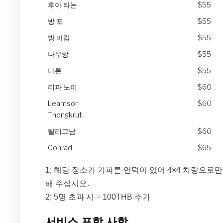
후아 타논
$55
방 포
$55
방 마캄
$55
나무앙
$55
나톤
$55
리파 노이
$60
Leamsor
$60
Thongkrut
탈리그남
$60
Conrad
$65
1; 해당 장소가 가파른 언덕이 있어 4×4 차량으로만
해 주십시오.
2; 5명 초과 시 = 100THB 추가
서비스 포함 사항