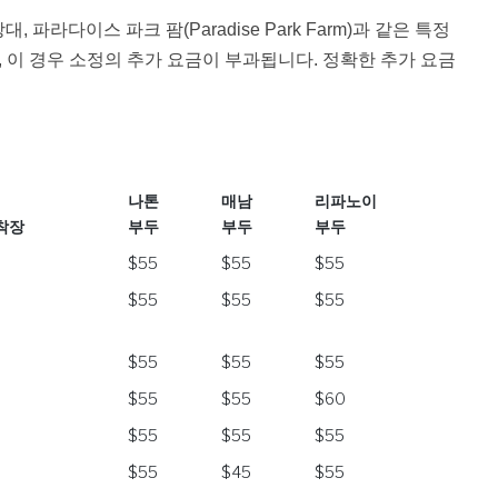
 전망대, 파라다이스 파크 팜(Paradise Park Farm)과 같은 특정
, 이 경우 소정의 추가 요금이 부과됩니다. 정확한 추가 요금
나톤
매남
리파노이
착장
부두
부두
부두
나톤
매남
리파노이
$55
$55
$55
착장
부두
부두
부두
$55
$55
$55
$55
$55
$55
$55
$55
$60
$55
$55
$55
$55
$45
$55