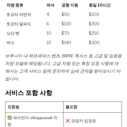
차량 종류
좌석
공항 이동
종일 10시간
차량 종류
좌석
공항 이동
종일 10시간
토요타 아반자
4
$50
$200
토요타 알파드
6
$130
$300
닛산 밴
10
$70
$250
버스
22
$140
$300
브루나이 내 메르세데스-벤츠, BMW, 렉서스 등 고급 및 임원용
차량 모델에 해당됩니다. 고급 차량 또는 특정 요청 사항에 대
해서는 고객 서비스 팀에 문의하여 상세 견적을 받아보시기 바
랍니다.
서비스 포함 사항
포함됨
불포함
에어컨이 обладнаний 차
관광지 입장료
량