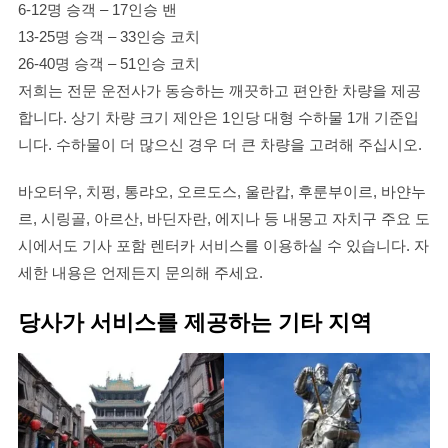
6-12명 승객 – 17인승 밴
13-25명 승객 – 33인승 코치
26-40명 승객 – 51인승 코치
저희는 전문 운전사가 동승하는 깨끗하고 편안한 차량을 제공
합니다. 상기 차량 크기 제안은 1인당 대형 수하물 1개 기준입
니다. 수하물이 더 많으신 경우 더 큰 차량을 고려해 주십시오.
바오터우, 치펑, 통랴오, 오르도스, 울란캅, 후룬부이르, 바얀누
르, 시링골, 아르산, 바딘자란, 에지나 등 내몽고 자치구 주요 도
시에서도 기사 포함 렌터카 서비스를 이용하실 수 있습니다. 자
세한 내용은 언제든지 문의해 주세요.
당사가 서비스를 제공하는 기타 지역