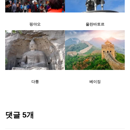
핑야오
울란바토르
다퉁
베이징
댓글 5개