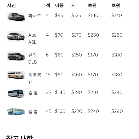
사진
석
이동
시
초원
초원
자동차
자동차
좌
공항
호호트
실라무렌
게겐탈라
파사트
4
$45
$125
$140
$140
사진
석
이동
시
초원
초원
Audi
4
$70
$170
$230
$250
A6L
뷰익
6
$60
$150
$170
$180
GL8
지우롱
15
$90
$160
$170
$180
밴
킹 롱
33
$140
$190
$210
$240
킹 롱
45
$160
$220
$240
$280
참고사항