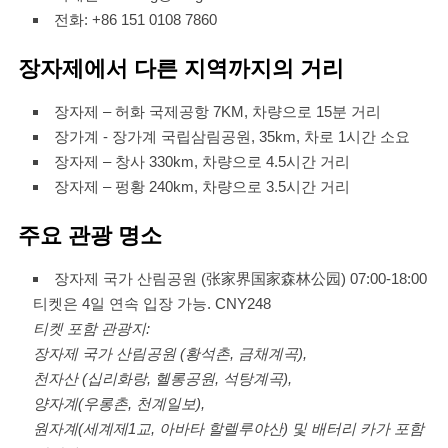
전화: +86 151 0108 7860
장자제에서 다른 지역까지의 거리
장자제 – 허화 국제공항 7KM, 차량으로 15분 거리
장가계 - 장가계 국립삼림공원, 35km, 차로 1시간 소요
장자제 – 창사 330km, 차량으로 4.5시간 거리
장자제 – 펑황 240km, 차량으로 3.5시간 거리
주요 관광 명소
장자제 국가 산림공원 (张家界国家森林公园) 07:00-18:00
티켓은 4일 연속 입장 가능. CNY248
티켓 포함 관광지:
장자제 국가 산림공원 (황석촌, 금채계곡),
천자산 (십리화랑, 헬롱공원, 석탕계곡),
양자계(우롱촌, 천계일보),
원자계(세계제1교, 아바타 할렐루야산) 및 배터리 카가 포함