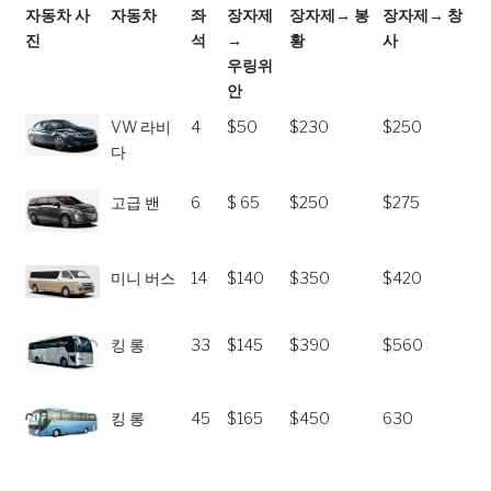
자동차 사
자동차
좌
장자제
장자제→ 봉
장자제→ 창
진
석
→
황
사
우링위
안
자동차 사
자동차
좌
장자제
장자제→ 봉
장자제→ 창
VW 라비
4
$50
$230
$250
진
석
→
황
사
다
우링위
안
고급 밴
6
$ 65
$250
$275
미니 버스
14
$140
$350
$420
킹 롱
33
$145
$390
$560
킹 롱
45
$165
$450
630