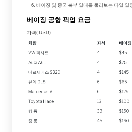
베이징 및 중국 북부 일대를 둘러보는 다일 일
베이징 공항 픽업 요금
가격( USD)
차량
좌석
베이징
차량
좌석
베이징
VW 파사트
4
$45
Audi A6L
4
$75
메르세데스 S320
4
$145
뷰익 GL8
6
$65
Mercedes V
6
$125
Toyota Hiace
13
$100
킹 롱
33
$150
킹 롱
45
$160