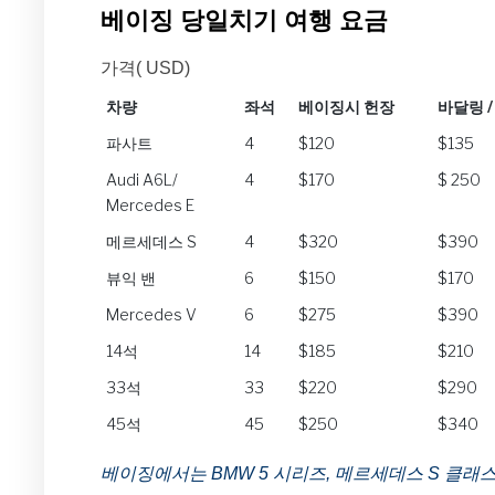
베이징 당일치기 여행 요금
가격( USD)
차량
좌석
베이징시 헌장
바달링 
차량
좌석
베이징시 헌장
바달링 
파사트
4
$120
$135
Audi A6L/
4
$170
$ 250
Mercedes E
메르세데스 S
4
$320
$390
뷰익 밴
6
$150
$170
Mercedes V
6
$275
$390
14석
14
$185
$210
33석
33
$220
$290
45석
45
$250
$340
베이징에서는 BMW 5 시리즈, 메르세데스 S 클래스