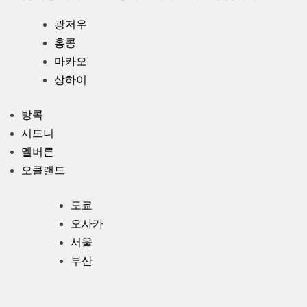
광저우
홍콩
마카오
상하이
어제 판다와 도시를 보느라 매우 바쁜 하루를 보낸
방콕
후 공항 이동 서비스에 대해 매우 감사하다고 말씀
시드니
드리고 싶었습니다. Chen 씨는 저희가 짐을 찾은 직
멜버른
후 바로 저희를 찾았고, 매우 친절했으며 짐을 도와
오클랜드
주었습니다. 차는 깨끗하고 좋았고, 그는 안전하고
즐거운 운전 스타일을 가지고 있었습니다. Holger
도쿄
정말 감사합니다!
오사카
서울
부산