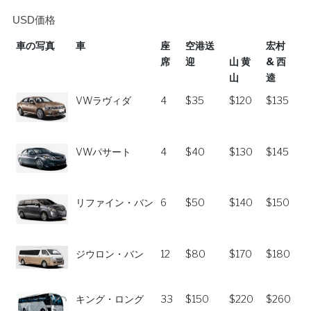
USD価格
車の写真
車
座
空港送
宏村
席
迎
山 黄
& 西
山
逵
車の写真
車
座
空港送
宏村
VWラヴィダ
4
$35
$120
$135
席
迎
山 黄
& 西
山
逵
VWパサート
4
$40
$130
$145
リファイン・バン
6
$50
$140
$150
ジウロン・バン
12
$80
$170
$180
キング・ロング
33
$150
$220
$260