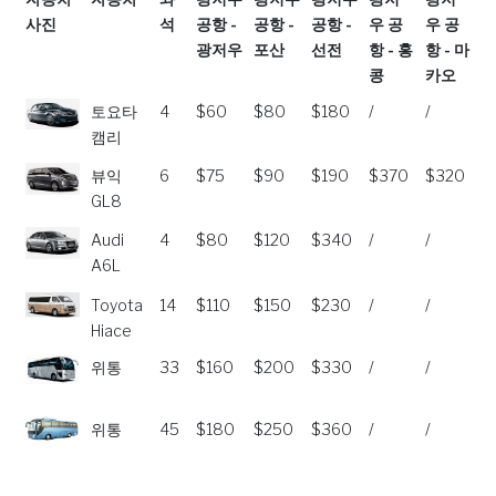
사진
석
공항 -
공항 -
공항 -
우 공
우 공
광저우
포산
선전
항 - 홍
항 - 마
콩
카오
자동차
자동차
좌
광저우
광저우
광저우
광저
광저
토요타
4
$60
$80
$180
/
/
사진
석
공항 -
공항 -
공항 -
우 공
우 공
캠리
광저우
포산
선전
항 - 홍
항 - 마
뷰익
6
$75
$90
$190
$370
$320
콩
카오
GL8
Audi
4
$80
$120
$340
/
/
A6L
Toyota
14
$110
$150
$230
/
/
Hiace
위통
33
$160
$200
$330
/
/
위통
45
$180
$250
$360
/
/