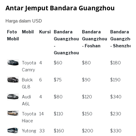
Antar Jemput Bandara Guangzhou
Harga dalam USD
Foto
Mobil
Kursi
Bandara
Bandara
Bandara
Mobil
Guangzhou
Guangzhou
Guangzhou
-
- Foshan
- Shenzhen
Guangzhou
Foto
Mobil
Kursi
Bandara
Bandara
Bandara
Toyota
4
$60
$80
$180
Mobil
Guangzhou
Guangzhou
Guangzhou
Camry
-
- Foshan
- Shenzhen
Buick
6
$75
$90
$190
Guangzhou
GL8
Audi
4
$80
$120
$340
A6L
Toyota
14
$110
$150
$230
Hiace
Yutong
33
$160
$200
$330