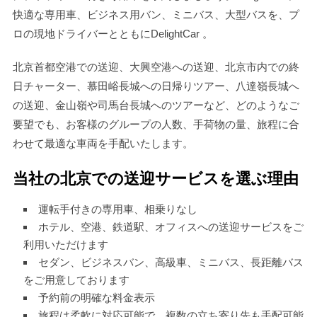
快適な専用車、ビジネス用バン、ミニバス、大型バスを、プ
ロの現地ドライバーとともにDelightCar 。
北京首都空港での送迎、大興空港への送迎、北京市内での終
日チャーター、慕田峪長城への日帰りツアー、八達嶺長城へ
の送迎、金山嶺や司馬台長城へのツアーなど、どのようなご
要望でも、お客様のグループの人数、手荷物の量、旅程に合
わせて最適な車両を手配いたします。
当社の北京での送迎サービスを選ぶ理由
運転手付きの専用車、相乗りなし
ホテル、空港、鉄道駅、オフィスへの送迎サービスをご
利用いただけます
セダン、ビジネスバン、高級車、ミニバス、長距離バス
をご用意しております
予約前の明確な料金表示
旅程は柔軟に対応可能で、複数の立ち寄り先も手配可能