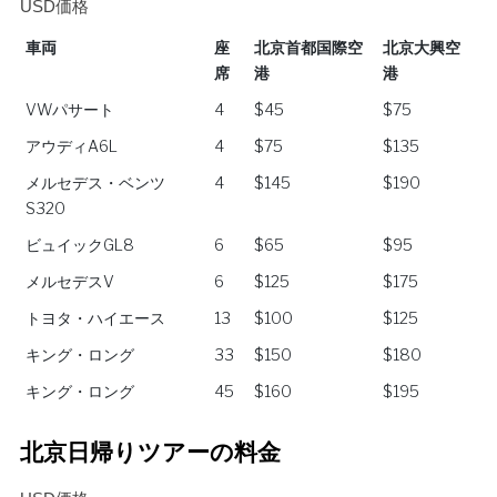
USD価格
車両
座
北京首都国際空
北京大興空
席
港
港
車両
座
北京首都国際空
北京大興空
VWパサート
4
$45
$75
席
港
港
アウディA6L
4
$75
$135
メルセデス・ベンツ
4
$145
$190
S320
ビュイックGL8
6
$65
$95
メルセデスV
6
$125
$175
トヨタ・ハイエース
13
$100
$125
キング・ロング
33
$150
$180
キング・ロング
45
$160
$195
北京日帰りツアーの料金