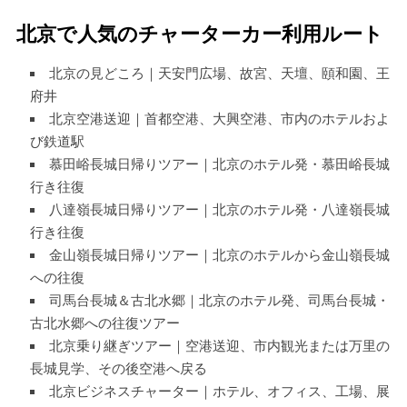
北京で人気のチャーターカー利用ルート
北京の見どころ｜天安門広場、故宮、天壇、頤和園、王
府井
北京空港送迎｜首都空港、大興空港、市内のホテルおよ
び鉄道駅
慕田峪長城日帰りツアー｜北京のホテル発・慕田峪長城
行き往復
八達嶺長城日帰りツアー｜北京のホテル発・八達嶺長城
行き往復
金山嶺長城日帰りツアー｜北京のホテルから金山嶺長城
への往復
司馬台長城＆古北水郷｜北京のホテル発、司馬台長城・
古北水郷への往復ツアー
北京乗り継ぎツアー｜空港送迎、市内観光または万里の
長城見学、その後空港へ戻る
北京ビジネスチャーター｜ホテル、オフィス、工場、展