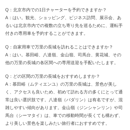
Q：北京市内での1日チャーターを予約できますか？
A：はい。観光、ショッピング、ビジネス訪問、展示会、あ
るいは北京市内での複数の立ち寄り先を巡るために、運転手
付きの専用車を予約することができます。
Q：自家用車で万里の長城を訪れることはできますか？
A：はい。慕田峪、八達嶺、金山嶺、司馬台、黄花城、その
他の万里の長城の各区間への専用送迎を手配いたします。
Q：どの区間の万里の長城をおすすめしますか？
A：慕田峪（ムティエンユ）の万里の長城は、景色が美し
く、アクセスも良いため、初めて訪れる方の多くにとって通
常は良い選択肢です。八達嶺（バダリン）は有名ですが、混
雑しやすい傾向があります。金山嶺（ジンシャンリン）や司
馬台（シーマタイ）は、車での移動時間が長くても構わず、
より美しい景色を楽しみたい旅行者におすすめです。