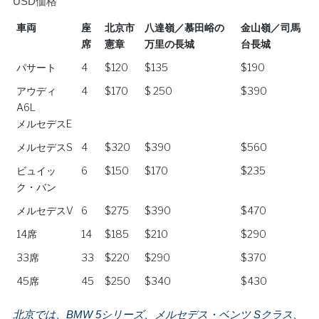
USD価格
車両
座
北京市
八達嶺／慕田峪の
金山嶺／司馬
席
憲章
万里の長城
台長城
車両
座
北京市
八達嶺／慕田峪の
金山嶺／司馬
パサート
4
$120
$135
$190
席
憲章
万里の長城
台長城
アウディ
4
$170
$ 250
$390
A6L
メルセデスE
メルセデスS
4
$320
$390
$560
ビュイッ
6
$150
$170
$235
ク・バン
メルセデスV
6
$275
$390
$470
14席
14
$185
$210
$290
33席
33
$220
$290
$370
45席
45
$250
$340
$430
北京では、BMW 5シリーズ、メルセデス・ベンツ Sクラス、