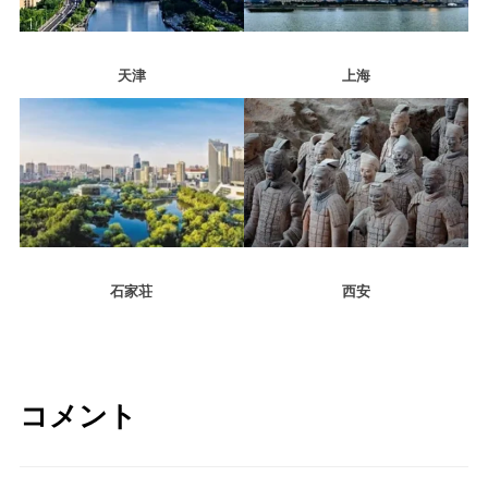
天津
上海
石家荘
西安
コメント