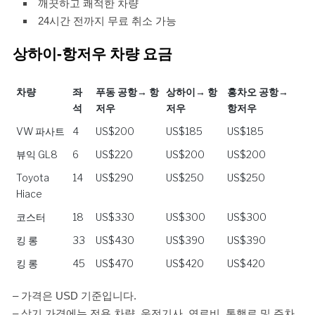
깨끗하고 쾌적한 차량
24시간 전까지 무료 취소 가능
상하이-항저우 차량 요금
차량
좌
푸동 공항→ 항
상하이→ 항
홍차오 공항→
석
저우
저우
항저우
차량
좌
푸동 공항→ 항
상하이→ 항
홍차오 공항→
VW 파사트
4
US$200
US$185
US$185
석
저우
저우
항저우
뷰익 GL8
6
US$220
US$200
US$200
Toyota
14
US$290
US$250
US$250
Hiace
코스터
18
US$330
US$300
US$300
킹 롱
33
US$430
US$390
US$390
킹 롱
45
US$470
US$420
US$420
– 가격은 USD 기준입니다.
– 상기 가격에는 전용 차량, 운전기사, 연료비, 통행료 및 주차