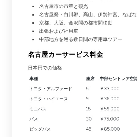
名古屋市の市章と観光
名古屋発・白川郷、高山、伊勢神宮、なばな
京都、大阪、金沢間の都市間移動
出張および社用車
中部地方を巡る数日間の専用車ツアー
名古屋カーサービス料金
日本円での価格
車種
座席
中部セントレア空
車種
座席
中部セントレア空
トヨタ・アルファード
5
￥33,000
トヨタ・ハイエース
9
￥36,000
ミニバス
18
￥59,000
バス
30
￥75,000
ビッグバス
45
￥85,000