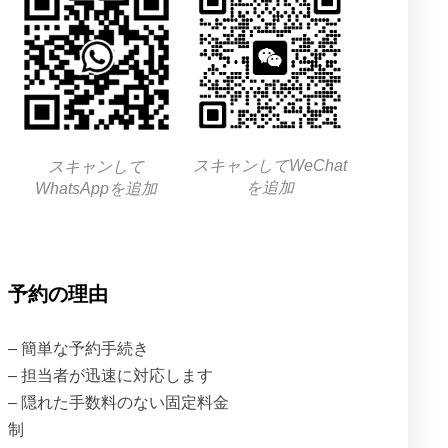
スキャンしてWeChat
スキャンして
を追加
WhatsAppを追加
予約の理由
– 簡単な予約手続き
– 担当者が迅速に対応します
– 隠れた手数料のない固定料金
制