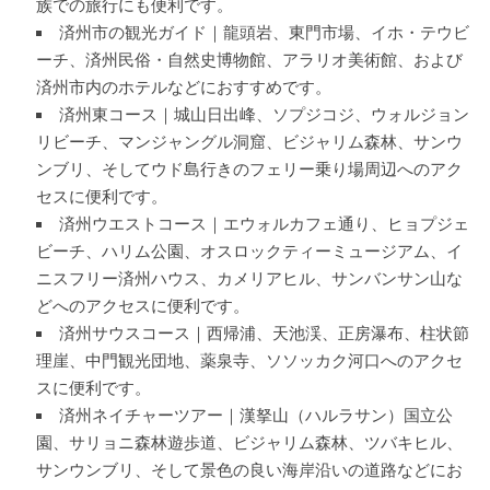
族での旅行にも便利です。
済州市の観光ガイド｜龍頭岩、東門市場、イホ・テウビ
ーチ、済州民俗・自然史博物館、アラリオ美術館、および
済州市内のホテルなどにおすすめです。
済州東コース｜城山日出峰、ソプジコジ、ウォルジョン
リビーチ、マンジャングル洞窟、ビジャリム森林、サンウ
ンブリ、そしてウド島行きのフェリー乗り場周辺へのアク
セスに便利です。
済州ウエストコース｜エウォルカフェ通り、ヒョプジェ
ビーチ、ハリム公園、オスロックティーミュージアム、イ
ニスフリー済州ハウス、カメリアヒル、サンバンサン山な
どへのアクセスに便利です。
済州サウスコース｜西帰浦、天池渓、正房瀑布、柱状節
理崖、中門観光団地、薬泉寺、ソソッカク河口へのアクセ
スに便利です。
済州ネイチャーツアー｜漢拏山（ハルラサン）国立公
園、サリョニ森林遊歩道、ビジャリム森林、ツバキヒル、
サンウンブリ、そして景色の良い海岸沿いの道路などにお