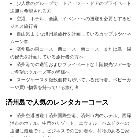
少人数のグループで、ドア・ツー・ドアのプライベート
送迎を希望される方
空港、ホテル、会議、イベントへの送迎を必要とするビ
ジネス旅行者
自由気ままな済州島旅行を計画しているカップルやハネ
ムーン客
済州島の東コース、西コース、南コース、または島一周
の観光を計画している旅行者の方へ
済州港での送迎およびプライベートな上陸観光ツアーを
ご希望のクルーズ客の皆様へ
スーツケースを複数個持ち歩いている旅行者、ベビーカ
ーや買い物袋を持っている旅行者
済州島で人気のレンタカーコース
済州空港送迎｜済州国際空港、済州市内のホテル、西帰
浦市のホテル、中門のリゾート、エウォル、ハムドクへの
送迎に最適です。ビジネスでのご到着や、荷物のあるご家