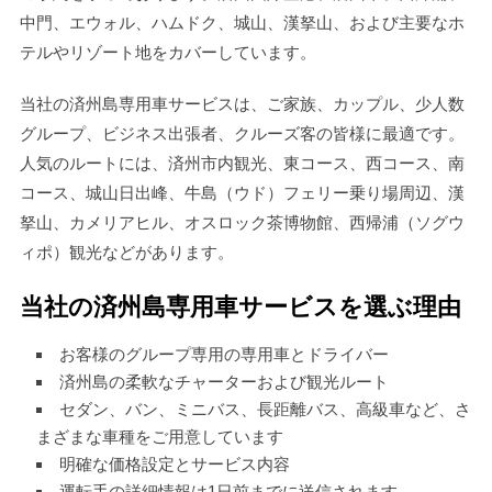
中門、エウォル、ハムドク、城山、漢拏山、および主要なホ
テルやリゾート地をカバーしています。
当社の済州島専用車サービスは、ご家族、カップル、少人数
グループ、ビジネス出張者、クルーズ客の皆様に最適です。
人気のルートには、済州市内観光、東コース、西コース、南
コース、城山日出峰、牛島（ウド）フェリー乗り場周辺、漢
拏山、カメリアヒル、オスロック茶博物館、西帰浦（ソグウ
ィポ）観光などがあります。
当社の済州島専用車サービスを選ぶ理由
お客様のグループ専用の専用車とドライバー
済州島の柔軟なチャーターおよび観光ルート
セダン、バン、ミニバス、長距離バス、高級車など、さ
まざまな車種をご用意しています
明確な価格設定とサービス内容
運転手の詳細情報は1日前までに送信されます