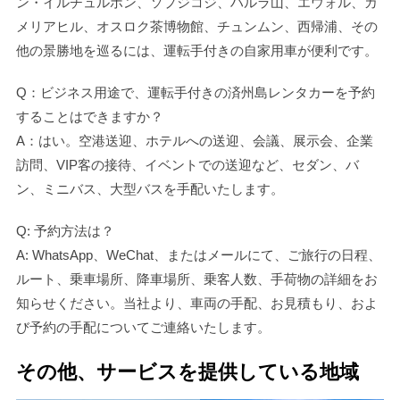
ン・イルチュルボン、ソプジコジ、ハルラ山、エウォル、カ
メリアヒル、オスロク茶博物館、チュンムン、西帰浦、その
他の景勝地を巡るには、運転手付きの自家用車が便利です。
Q：ビジネス用途で、運転手付きの済州島レンタカーを予約
することはできますか？
A：はい。空港送迎、ホテルへの送迎、会議、展示会、企業
訪問、VIP客の接待、イベントでの送迎など、セダン、バ
ン、ミニバス、大型バスを手配いたします。
Q: 予約方法は？
A: WhatsApp、WeChat、またはメールにて、ご旅行の日程、
ルート、乗車場所、降車場所、乗客人数、手荷物の詳細をお
知らせください。当社より、車両の手配、お見積もり、およ
び予約の手配についてご連絡いたします。
その他、サービスを提供している地域