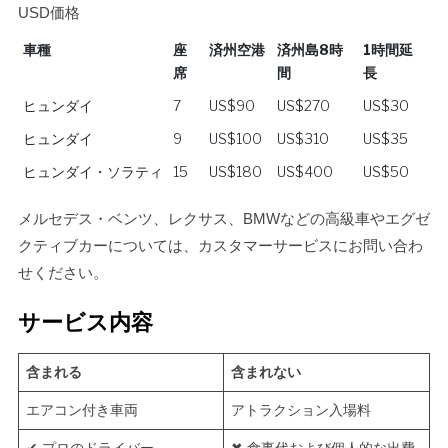
USD価格
車種
座
済州空港
済州島8時
1時間延
席
間
長
車種
座
済州空港
済州島8時
1時間延
ヒュンダイ
7
US$90
US$270
US$30
席
間
長
ヒュンダイ
9
US$100
US$310
US$35
ヒュンダイ・ソラティ
15
US$180
US$400
US$50
メルセデス・ベンツ、レクサス、BMWなどの高級車やエグゼ
クティブカーについては、カスタマーサービスにお問い合わ
せください。
サービス内容
含まれる
含まれない
エアコン付き車両
アトラクション入場料