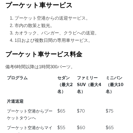
プーケット車サービス
プーケット空港からの送迎サービス。
市内の散策と観光。
カオラック、パンガー、クラビへの送迎。
1日および複数日間の専用車サービス。
プーケット車サービス料金
備考6時間以降は1時間300バーツ。
プログラム
セダン
ファミリー
ミニバン
（最大2
SUV（最大4
（最大10
名）
名）
名）
プログラム
セダン
ファミリー
ミニバン
片道送迎
（最大2
SUV（最大4
（最大10
プーケット空港からプー
$65
$70
$75
名）
名）
名）
ケットタウンへ
プーケット空港からマイ
$55
$60
$65