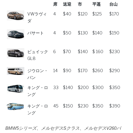
席
送迎
市
平遥
台山
車の写真
車
座
空港
太原
太原→
太原→五
VWラヴィ
4
$40
$120
$125
$170
席
送迎
市
平遥
台山
ダ
パサート
4
$50
$130
$140
$190
ビュイック
6
$70
$140
$ 160
$230
GL8
ジウロン・
14
$90
$170
$260
$290
バン
キング・ロ
33
$140
$200
$300
$350
ング
キング・ロ
45
$150
$230
$350
$390
ング
BMW5シリーズ、メルセデスSクラス、メルセデスV260バ