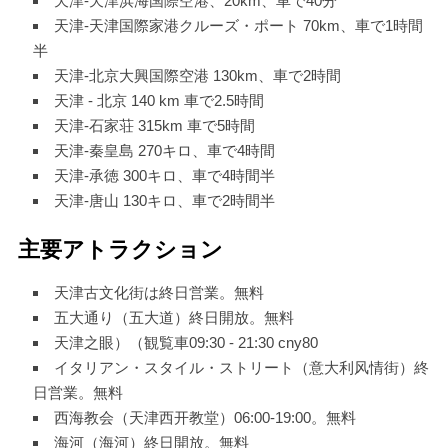
天津-天津浜海国際空港、20km、車で40分
天津-天津国際家港クルーズ・ポート 70km、車で1時間
半
天津-北京大興国際空港 130km、車で2時間
天津 - 北京 140 km 車で2.5時間
天津-石家荘 315km 車で5時間
天津-秦皇島 270キロ、車で4時間
天津-承徳 300キロ、車で4時間半
天津-唐山 130キロ、車で2時間半
主要アトラクション
天津古文化街は終日営業。無料
五大通り（五大道）終日開放。無料
天津之眼）（観覧車09:30 - 21:30 cny80
イタリアン・スタイル・ストリート（意大利风情街）終
日営業。無料
西海教会（天津西开教堂）06:00-19:00。無料
海河（海河）終日開放。無料