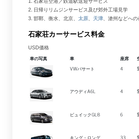
1. 石家荘空港／鉄道駅送迎サービス
2. 日帰りリムジンサービス及び郊外工場見学
3. 邯鄲、衡水、北京、
太原
、
天津
、滄州などへの
石家荘カーサービス料金
USD価格
車の写真
車
座席
車の写真
車
座席
VWパサート
4
アウディA6L
4
ビュイックGL8
6
キング・ロング
33