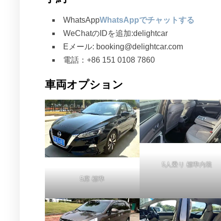
WhatsApp
WhatsAppでチャットする
WeChatのIDを追加:delightcar
Eメール: booking@delightcar.com
電話：+86 151 0108 7860
車両オプション
5人乗り 標準内装
5席 標準