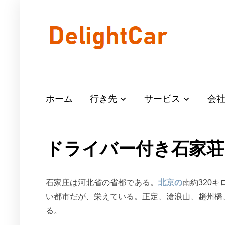
ホーム
行き先
サービス
会
ドライバー付き石家荘
石家庄は河北省の省都である。
北京の
南約320キ
い都市だが、栄えている。正定、滄浪山、趙州橋
る。