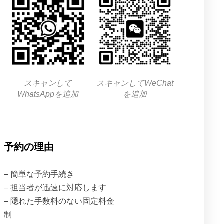
スキャンして
スキャンしてWeChat
WhatsAppを追加
を追加
予約の理由
– 簡単な予約手続き
– 担当者が迅速に対応します
– 隠れた手数料のない固定料金
制