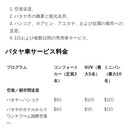
空港送迎。
パタヤ市の概要と観光名所。
バンコク、ホアヒン、アユタヤ、および近隣の都市への
送迎。
1日および複数日間の専用車サービス。
パタヤ車サービス料金
プログラム
コンフォート
SUV（最
ミニバン
カー（定員3
大5名）
（最大10
名）
名）
プログラム
コンフォート
SUV（最
ミニバン
空港／都市間送迎
カー（定員3
大5名）
（最大10
パタヤ→バンコク
$85
$105
$120
名）
名）
パタヤのホテルからス
$85
$95
$110
ワンナプーム国際空港
へ