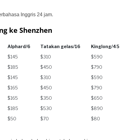
rbahasa Inggris 24 jam.
ong ke Shenzhen
Alphard/6
Tatakan gelas/16
Kinglong/45
Alphard/6
Tatakan gelas/16
Kinglong/45
$145
$310
$590
$185
$450
$790
$145
$310
$590
$165
$450
$790
$165
$350
$650
$185
$530
$890
$50
$70
$80