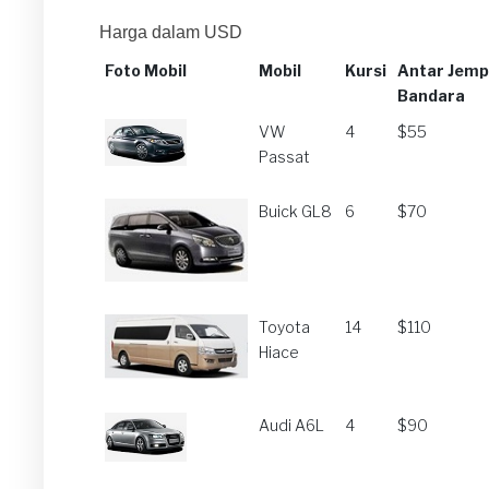
Harga dalam USD
Foto Mobil
Mobil
Kursi
Antar Jemp
Bandara
Foto Mobil
Mobil
Kursi
Antar Jemp
VW
4
$55
Bandara
Passat
Buick GL8
6
$70
Toyota
14
$110
Hiace
Audi A6L
4
$90