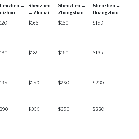
henzhen →
Shenzhen
Shenzhen →
Shenzhen →
uizhou
→ Zhuhai
Zhongshan
Guangzhou
henzhen →
Shenzhen
Shenzhen →
Shenzhen →
120
$165
$150
$150
uizhou
→ Zhuhai
Zhongshan
Guangzhou
130
$185
$160
$165
195
$250
$260
$230
290
$360
$350
$330