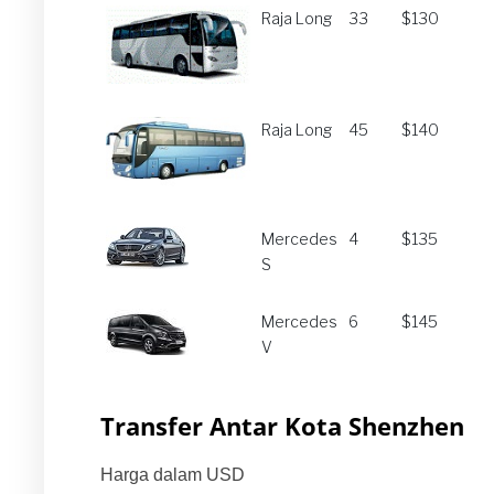
Raja Long
33
$130
Raja Long
45
$140
Mercedes
4
$135
S
Mercedes
6
$145
V
Transfer Antar Kota Shenzhen
Harga dalam USD