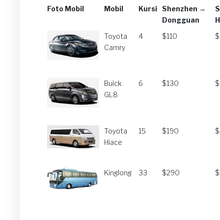
Foto Mobil
Mobil
Kursi
Shenzhen →
S
Dongguan
H
Foto Mobil
Mobil
Kursi
Shenzhen →
S
Toyota
4
$110
$
Dongguan
H
Camry
Buick
6
$130
$
GL8
Toyota
15
$190
$
Hiace
Kinglong
33
$290
$