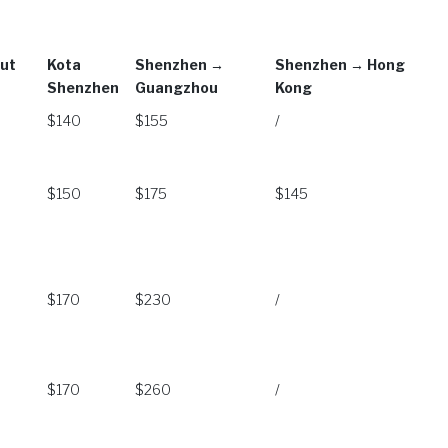
ut
Kota
Shenzhen →
Shenzhen → Hong
Shenzhen
Guangzhou
Kong
ut
Kota
Shenzhen →
Shenzhen → Hong
$140
$155
/
Shenzhen
Guangzhou
Kong
$150
$175
$145
$170
$230
/
$170
$260
/