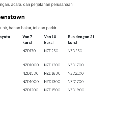
ngan, acara, dan perjalanan perusahaan
ueenstown
r, bahan bakar, tol dan parkir.
Toyota
Van 7
Van 10
Bus dengan 21
kursi
kursi
kursi
Toyota
Van 7
Van 10
Bus dengan 21
NZD170
NZD250
NZD350
kursi
kursi
kursi
NZD1000
NZD1300
NZD1700
NZD1500
NZD1800
NZD2100
NZD1000
NZD1300
NZD1700
NZD1200
NZD1500
NZD1800