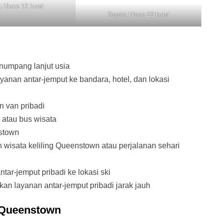
 Hiace 12 kursi
Toyota Hiace 12 kursi
umpang lanjut usia
anan antar-jemput ke bandara, hotel, dan lokasi
 van pribadi
atau bus wisata
stown
isata keliling Queenstown atau perjalanan sehari
ar-jemput pribadi ke lokasi ski
n layanan antar-jemput pribadi jarak jauh
 Queenstown