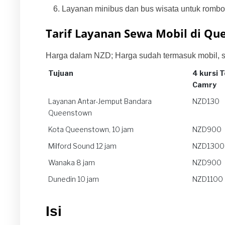
Layanan minibus dan bus wisata untuk rombo
Tarif Layanan Sewa Mobil di Q
Harga dalam NZD; Harga sudah termasuk mobil, supi
Tujuan
4 kursi 
Camry
Tujuan
4 kursi 
Layanan Antar-Jemput Bandara
NZD130
Camry
Queenstown
Kota Queenstown, 10 jam
NZD900
Milford Sound 12 jam
NZD1300
Wanaka 8 jam
NZD900
Dunedin 10 jam
NZD1100
Isi