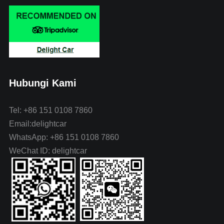
Hubungi Kami
Tel: +86 151 0108 7860
Email:delightcar
WhatsApp: +86 151 0108 7860
WeChat ID: delightcar