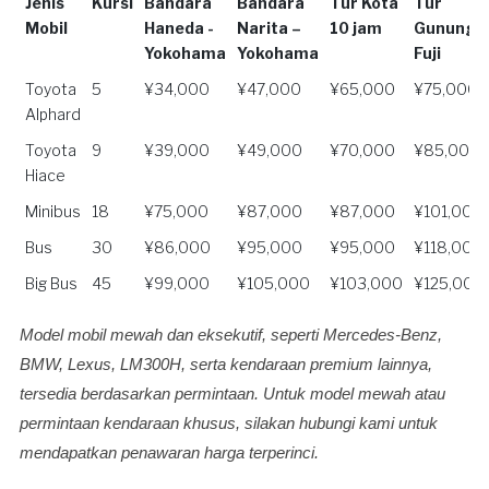
Jenis
Kursi
Bandara
Bandara
Tur Kota
Tur
Mobil
Haneda -
Narita –
10 jam
Gunung
Yokohama
Yokohama
Fuji
Jenis
Kursi
Bandara
Bandara
Tur Kota
Tur
Toyota
5
¥34,000
¥47,000
¥65,000
¥75,000
Mobil
Haneda -
Narita –
10 jam
Gunung
Alphard
Yokohama
Yokohama
Fuji
Toyota
9
¥39,000
¥49,000
¥70,000
¥85,000
Hiace
Minibus
18
¥75,000
¥87,000
¥87,000
¥101,000
Bus
30
¥86,000
¥95,000
¥95,000
¥118,000
Big Bus
45
¥99,000
¥105,000
¥103,000
¥125,000
Model mobil mewah dan eksekutif, seperti Mercedes-Benz,
BMW, Lexus, LM300H, serta kendaraan premium lainnya,
tersedia berdasarkan permintaan. Untuk model mewah atau
permintaan kendaraan khusus, silakan hubungi kami untuk
mendapatkan penawaran harga terperinci.