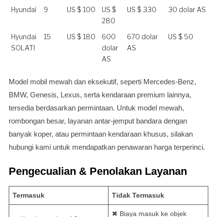
9 Jam
Seoul, 10
Hyundai
9
US $ 100
US $
US $ 330
30 dolar AS
Jam
280
Hyundai
15
US $ 180
600
670 dolar
US $ 50
SOLATI
dolar
AS
AS
Model mobil mewah dan eksekutif, seperti Mercedes-Benz,
BMW, Genesis, Lexus, serta kendaraan premium lainnya,
tersedia berdasarkan permintaan. Untuk model mewah,
rombongan besar, layanan antar-jemput bandara dengan
banyak koper, atau permintaan kendaraan khusus, silakan
hubungi kami untuk mendapatkan penawaran harga terperinci.
Pengecualian & Penolakan Layanan
Termasuk
Tidak Termasuk
✖ Biaya masuk ke objek