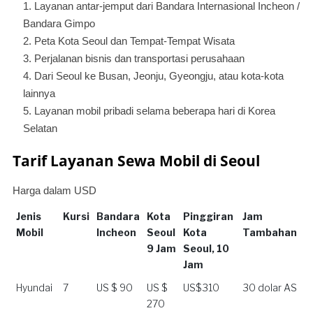
Layanan antar-jemput dari Bandara Internasional Incheon /
Bandara Gimpo
Peta Kota Seoul dan Tempat-Tempat Wisata
Perjalanan bisnis dan transportasi perusahaan
Dari Seoul ke Busan, Jeonju, Gyeongju, atau kota-kota
lainnya
Layanan mobil pribadi selama beberapa hari di Korea
Selatan
Tarif Layanan Sewa Mobil di Seoul
Harga dalam USD
Jenis
Kursi
Bandara
Kota
Pinggiran
Jam
Mobil
Incheon
Seoul
Kota
Tambahan
9 Jam
Seoul, 10
Jam
Jenis
Kursi
Bandara
Kota
Pinggiran
Jam
Hyundai
7
US $ 90
US $
US$310
30 dolar AS
Mobil
Incheon
Seoul
Kota
Tambahan
270