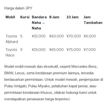
Harga dalam JPY
Mobil
Kursi
Bandara
8 Jam
10 Jam
Jam
Naha →
Tambahan
Naha
Mobil
Kursi
Bandara
8 Jam
10 Jam
Jam
Toyota
5
¥15,000
¥60,000
¥70,000
¥6,000
Naha →
Tambahan
Alphard
Naha
Toyota
9
¥19,000
¥65,000
¥75,000
¥7,000
Hiace
Model mobil mewah dan eksekutif, seperti Mercedes-Benz,
BMW, Lexus, serta kendaraan premium lainnya, tersedia
berdasarkan permintaan. Untuk model mewah, penjemputan di
Pulau Ishigaki, Pulau Miyako, pelabuhan kapal pesiar, atau
permintaan kendaraan khusus, silakan hubungi kami untuk
mendapatkan penawaran harga terperinci.