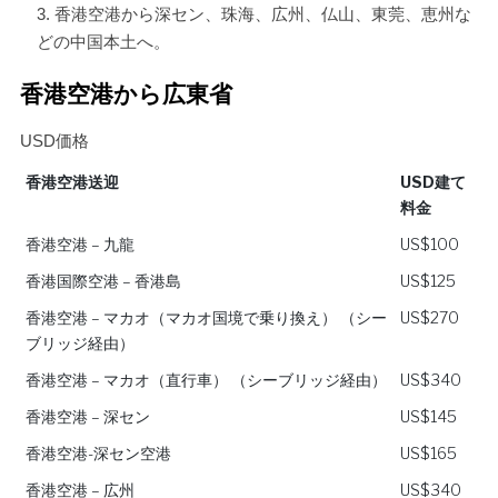
香港空港から深セン、珠海、広州、仏山、東莞、恵州な
どの中国本土へ。
香港空港から広東省
USD価格
香港空港送迎
USD建て
料金
香港空港送迎
USD建て
香港空港 – 九龍
US$100
料金
香港国際空港 – 香港島
US$125
香港空港 – マカオ（マカオ国境で乗り換え） （シー
US$270
ブリッジ経由）
香港空港 – マカオ（直行車） （シーブリッジ経由）
US$340
香港空港 – 深セン
US$145
香港空港-深セン空港
US$165
香港空港 – 広州
US$340