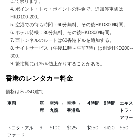
にて承ります。
ポイント・トゥ・ポイントの料金で、追加停車駅は
HKD100-200。
空港での待ち時間：60分無料、その後HKD300/時間。
ホテル待機：30分無料、その後HKD300/時間。
西トンネルのルートは60香港ドルを追加する。
ナイトサービス（午後11時～午前7時）は別途HKD200～
300。
繁忙期には35％値上がりすることがある。
香港のレンタカー料金
価格は米USD建て
車両
座
空港 →
空港 →
4時間
8時間
エキス
席
九龍
香港島
トラ・
アワー
車両
座
空港 →
空港 →
4時間
8時間
エキス
トヨタ・アル
6
$100
$125
$250
$420
$50
席
九龍
香港島
トラ・
ファード