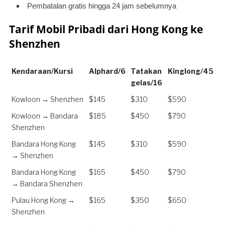
Pembatalan gratis hingga 24 jam sebelumnya
Tarif Mobil Pribadi dari Hong Kong ke
Shenzhen
Kendaraan/Kursi
Alphard/6
Tatakan
Kinglong/45
gelas/16
Kendaraan/Kursi
Alphard/6
Tatakan
Kinglong/45
Kowloon → Shenzhen
$145
$310
$590
gelas/16
Kowloon → Bandara
$185
$450
$790
Shenzhen
Bandara Hong Kong
$145
$310
$590
→ Shenzhen
Bandara Hong Kong
$165
$450
$790
→ Bandara Shenzhen
Pulau Hong Kong →
$165
$350
$650
Shenzhen