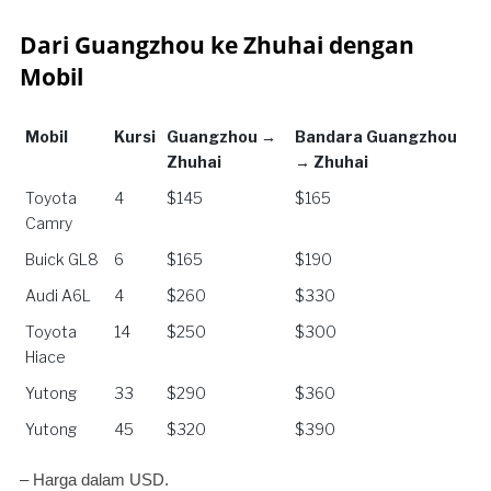
Dari Guangzhou ke Zhuhai dengan
Mobil
Mobil
Kursi
Guangzhou →
Bandara Guangzhou
Zhuhai
→ Zhuhai
Mobil
Kursi
Guangzhou →
Bandara Guangzhou
Toyota
4
$145
$165
Zhuhai
→ Zhuhai
Camry
Buick GL8
6
$165
$190
Audi A6L
4
$260
$330
Toyota
14
$250
$300
Hiace
Yutong
33
$290
$360
Yutong
45
$320
$390
– Harga dalam USD.