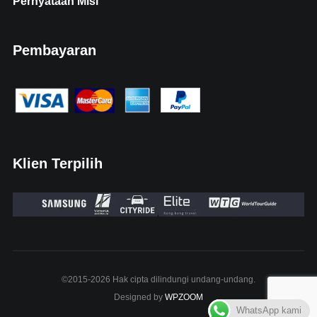
Pernyataan Misi
Pembayaran
Klien Terpilih
©2015-2026 Hak cipta dilindungi undang-undang.
Designed by
WPZOOM
WhatsApp kami