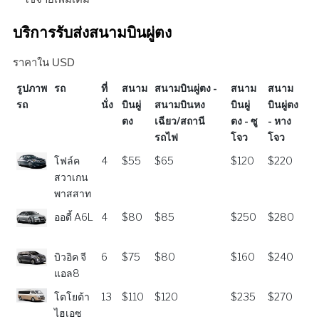
บริการรับส่งสนามบินผู่ตง
ราคาใน USD
รูปภาพ
รถ
ที่
สนาม
สนามบินผู่ตง -
สนาม
สนาม
รถ
นั่ง
บินผู่
สนามบินหง
บินผู่
บินผู่ตง
ตง
เฉียว/สถานี
ตง - ซู
- หาง
รถไฟ
โจว
โจว
รูปภาพ
รถ
ที่
สนาม
สนามบินผู่ตง -
สนาม
สนาม
โฟล์ค
4
$55
$65
$120
$220
รถ
นั่ง
บินผู่
สนามบินหง
บินผู่
บินผู่ตง
สวาเกน
ตง
เฉียว/สถานี
ตง - ซู
- หาง
พาสสาท
รถไฟ
โจว
โจว
ออดี้ A6L
4
$80
$85
$250
$280
บิวอิค จี
6
$75
$80
$160
$240
แอล8
โตโยต้า
13
$110
$120
$235
$270
ไฮเอซ