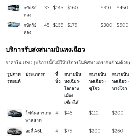
กษัตริย์
33
$145
$160
$310
$450
หลง
กษัตริย์
45
$165
$175
$380
$500
หลง
บริการรับส่งสนามบินหงเฉียว
ราคาใน USD (บริการนี้ยังมีให้บริการในทิศทางตรงกันข้ามด้วย)
รูปภาพ
ประเภทรถ
ที่
สนามบิน
สนามบิน
สนามบิน
รถยนต์
นั่ง
หงเฉียว-
หงเฉียว -
หงเฉียว -
ใจกลาง
ซูโจว
หางโจว
เมือง
เซี่ยงไฮ้
รูปภาพ
ประเภทรถ
ที่
สนามบิน
สนามบิน
สนามบิน
โฟล์คสวาเกน
4
$45
$110
$200
รถยนต์
นั่ง
หงเฉียว-
หงเฉียว -
หงเฉียว -
พาสสาท
ใจกลาง
ซูโจว
หางโจว
ออดี้ A6L
4
$75
$200
$260
เมือง