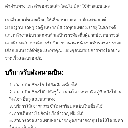
ค่าผ่านทาง และค่าจอดรถแล้ว โดยไม่มีค่าใช้จ่ายแอบแฝง
เรามีรถยนต์ขนาดใหญ่ให้เลือกหลากหลาย ตั้งแต่รถยนต์
มาตรฐาน รถหรู รถตู้ และรถบัส รถทุกคันของเราอยู่ในสภาพดี
และพนักงานขับรถทุกคนล้วนเป็นชาวท้องถิ่นผู้มากประสบการณ์
และมีประสบการณ์การขับขี่มายาวนาน พนักงานขับรถของเราจะ
เลือกเส้นทางที่ดีที่สุดและพาคุณไปยังจุดหมายปลายทางได้อย่าง
รวดเร็วและปลอดภัย
บริการรับส่งสนามบิน:
สนามบินเซี่ยงไฮ้ ไปยังเมืองเซี่ยงไฮ้
สนามบินเซี่ยงไฮ้ไปยังซูโจว หางโจว หนานจิง อู๋ซี หนิงโป เห
วินโจว อี้หวู่ และหนานทง
บริการให้เช่ารถรายชั่วโมงพร้อมคนขับในเซี่ยงไฮ้
การเดินทางไปยังท่าเรือสำราญเซี่ยงไฮ้
สามารถจัดหาคนขับที่สามารถพูดภาษาอังกฤษได้ให้โดยมีค่า
ใช้จ่ายเพิ่มเติม