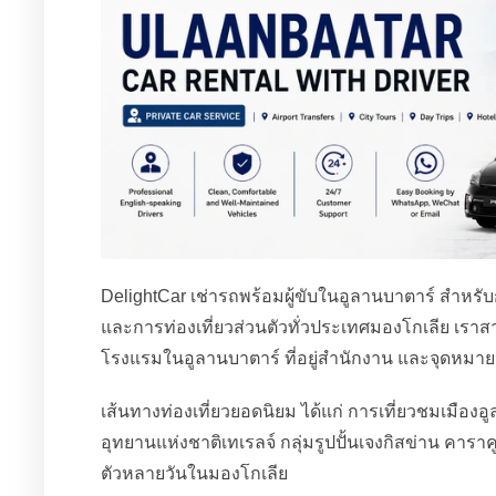
DelightCar เช่ารถพร้อมผู้ขับในอูลานบาตาร์ สำหรั
และการท่องเที่ยวส่วนตัวทั่วประเทศมองโกเลีย เรา
โรงแรมในอูลานบาตาร์ ที่อยู่สำนักงาน และจุดหมา
เส้นทางท่องเที่ยวยอดนิยม ได้แก่ การเที่ยวชมเมือง
อุทยานแห่งชาติเทเรลจ์ กลุ่มรูปปั้นเจงกิสข่าน คาร
ตัวหลายวันในมองโกเลีย