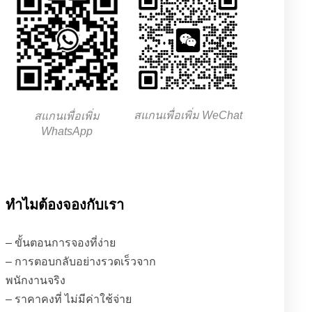
สแกนเพื่อเพิ่ม WeChat
สแกนเพื่อเพิ่ม
WhatsApp
ทำไมต้องจองกับเรา
– ขั้นตอนการจองที่ง่าย
– การตอบกลับอย่างรวดเร็วจาก
พนักงานจริง
– ราคาคงที่ ไม่มีค่าใช้จ่าย