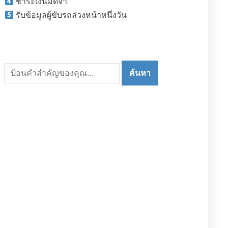
ชำระเงินมัดจำ
รับข้อมูลผู้ขับรถล่วงหน้าหนึ่งวัน