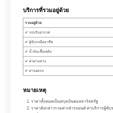
บริการที่รวมอยู่ด้วย
รวมอยู่ด้วย
✔ รถปรับอากาศ
✔ ผู้ขับรถมืออาชีพ
✔ น้ำมันเชื้อเพลิง
✔ ค่าผ่านทาง
✔ ค่าจอดรถ
หมายเหตุ
ราคาทั้งหมดเป็นสกุลเงินดอลลาร์สหรัฐ
ราคาดังกล่าวรวมค่าเช่ารถยนต์ ค่าบริการผู้ขับ