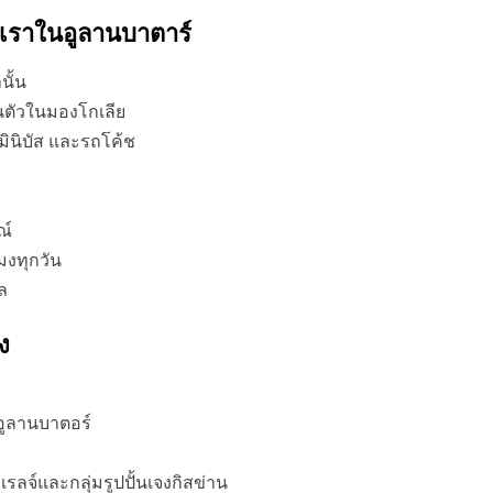
งเราในอูลานบาตาร์
นั้น
วนตัวในมองโกเลีย
มินิบัส และรถโค้ช
ณ์
มงทุกวัน
ล
ง
อูลานบาตอร์
เรลจ์และกลุ่มรูปปั้นเจงกิสข่าน