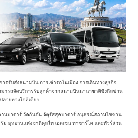
บการรับส่งสนามบิน การเช่ารถในเมือง การเดินทางธุรกิจ
สามารถจัดบริการรับลูกค้าจากสนามบินนานาชาติชิงกิสข่าน
ยปลายทางใกล้เคียง
อูลานบาตาร์ วัดกันดัน จัตุรัสสุคบาตาร์ อนุสรณ์สถานไซซาน
าคูรัม อุทยานแห่งชาติคุสไท เอลเซน ทาซาร์ไค และทัวร์ส่วน