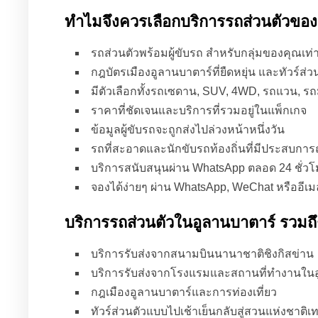
ทำไมจึงควรเลือกบริการรถส่วนตัวขอ
รถส่วนตัวพร้อมผู้ขับรถ สำหรับกลุ่มของคุณเท่า
กฎบัตรเมืองอูลานบาตาร์ที่ยืดหยุ่น และทัวร์ส่
มีตัวเลือกทั้งรถเซดาน, SUV, 4WD, รถแวน, รถ
ราคาที่ชัดเจนและบริการที่รวมอยู่ในแพ็กเกจ
ข้อมูลผู้ขับรถจะถูกส่งไปล่วงหน้าหนึ่งวัน
รถที่สะอาดและนักขับรถท้องถิ่นที่มีประสบการ
บริการสนับสนุนผ่าน WhatsApp ตลอด 24 ชั่วโ
จองได้ง่ายๆ ผ่าน WhatsApp, WeChat หรืออีเม
บริการรถส่วนตัวในอูลานบาตาร์ รวมถึ
บริการรับส่งจากสนามบินนานาชาติชิงกิสข่าน
บริการรับส่งจากโรงแรมและสถานที่ทำงานใน
กฎเมืองอูลานบาตาร์และการท่องเที่ยว
ทัวร์ส่วนตัวแบบไปเช้าเย็นกลับสู่สวนแห่งชาติเท